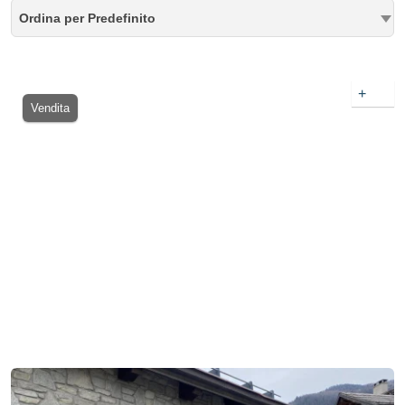
Ordina per Predefinito
+
Vendita