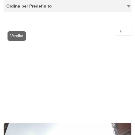
Ordina per Predefinito
+
Vendita